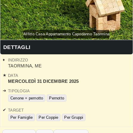
Affitto Casa Appartamento Capodanno Taormina
DETTAGLI
INDIRIZZO
TAORMINA
,
ME
DATA
MERCOLEDÌ 31 DICEMBRE 2025
TIPOLOGIA
Cenone + pernotto
Pernotto
TARGET
Per Famiglie
Per Coppie
Per Gruppi