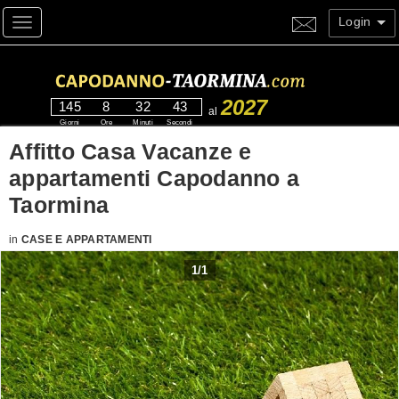
Login
Toggle navigation
2027
145
8
32
43
al
Giorni
Ore
Minuti
Secondi
Affitto Casa Vacanze e
appartamenti Capodanno a
Taormina
in
CASE E APPARTAMENTI
1
/
1