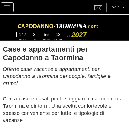
Login
Toggle navigation
2027
147
3
56
13
al
Giorni
Ore
Minuti
Secondi
Case e appartamenti per
Capodanno a Taormina
Offerte case vacanze e appartamenti per
Capodanno a Taormina per coppie, famiglie e
gruppi
Cerca case e casali per festeggiare il capodanno a
Taormina e dintorni. Una scelta confortevole e
spesso conveniente per tutte le tipologie di
vacanze.