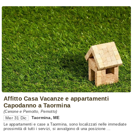
Affitto Casa Vacanze e appartamenti
Capodanno a Taormina
(Cenone e Pernotto, Pernotto)
Taormina
,
ME
Mer 31 Dic
Le appartamenti e case a Taormina, sono localizzati nelle immediate
prossimità di tutti i servizi, si avvalgono di una posizione ...