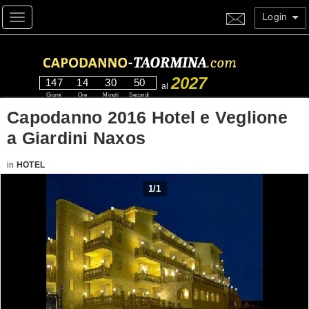
Login
Toggle navigation
2027
147
14
30
50
al
Giorni
Ore
Minuti
Secondi
Capodanno 2016 Hotel e Veglione
a Giardini Naxos
in
HOTEL
1
/
1