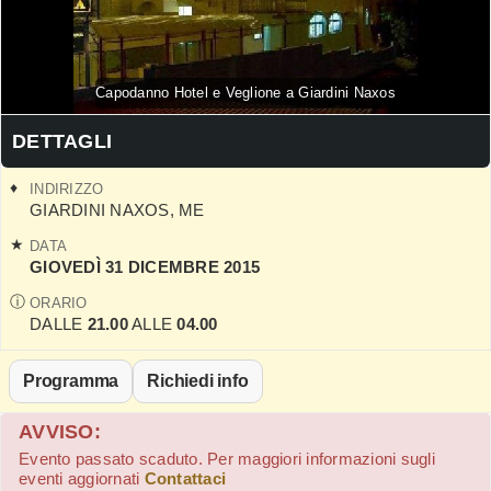
Capodanno Hotel e Veglione a Giardini Naxos
DETTAGLI
INDIRIZZO
GIARDINI NAXOS
,
ME
DATA
GIOVEDÌ 31 DICEMBRE 2015
ORARIO
DALLE
21.00
ALLE
04.00
Programma
Richiedi info
AVVISO:
Evento passato scaduto. Per maggiori informazioni sugli
eventi aggiornati
Contattaci