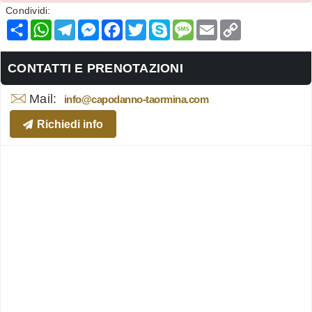
Condividi:
Condividi
WhatsApp
Telegram
Messenger
Facebook
Twitter
Skype
Message
Email
Copy
Link
CONTATTI E PRENOTAZIONI
Mail:
info@capodanno-taormina.com
Richiedi info